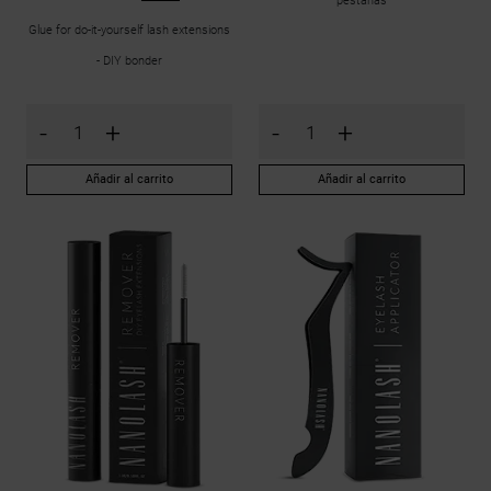
pestañas
Glue for do-it-yourself lash extensions
- DIY bonder
-
+
-
+
Añadir al carrito
Añadir al carrito