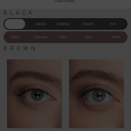
naturales.
BLACK
DANA
AMAKA
SANDRA
CNQOE
EVE
DANA
OKSANA
MEG
ANN
TANA
BROWN