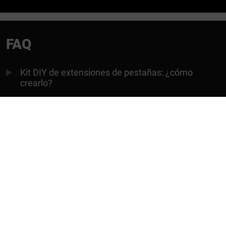
FAQ
Kit DIY de extensiones de pestañas: ¿cómo
crearlo?
Pestañas en racimo DIY: ¿tienen fecha de
caducidad?
¿De qué material están hechas las pestañas de
racimo DIY?
¿Cómo se ajustan bien los racimos de pestañas
al ojo?
¿Se pueden reutilizar los racimos de pestañas
DIY?