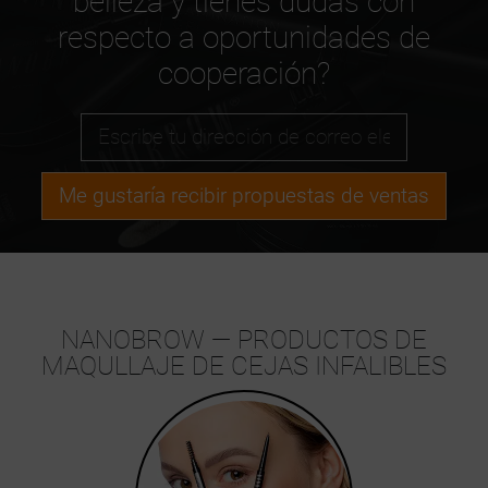
belleza y tienes dudas con
respecto a oportunidades de
cooperación?
Me gustaría recibir propuestas de ventas
NANOBROW — PRODUCTOS DE
MAQULLAJE DE CEJAS INFALIBLES