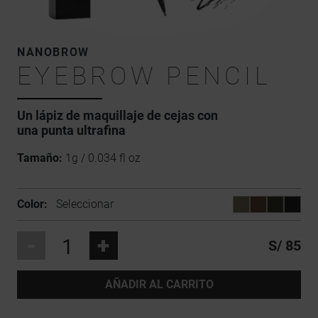
NANOBROW
EYEBROW PENCIL
Un lápiz de maquillaje de cejas con
una punta ultrafina
Tamaño:
1g / 0.034 fl oz
Color:
Seleccionar
-
+
S/ 85
AÑADIR AL CARRITO