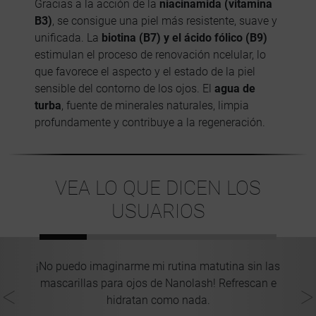
Gracias a la acción de la
niacinamida (vitamina
B3)
, se consigue una piel más resistente, suave y
unificada. La
biotina (B7) y el ácido fólico (B9)
estimulan el proceso de renovación ncelular, lo
que favorece el aspecto y el estado de la piel
sensible del contorno de los ojos. El
agua de
turba
, fuente de minerales naturales, limpia
profundamente y contribuye a la regeneración.
VEA LO QUE DICEN LOS
USUARIOS
la
¡No puedo imaginarme mi rutina matutina sin las
T
a
mascarillas para ojos de Nanolash! Refrescan e
hidratan como nada.