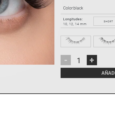
Color:
black
Longitudes:
SHORT
10, 12, 14 mm
-
+
AÑAD